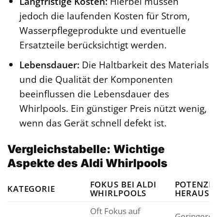
Langfristige Kosten:
Hierbei müssen
jedoch die laufenden Kosten für Strom,
Wasserpflegeprodukte und eventuelle
Ersatzteile berücksichtigt werden.
Lebensdauer:
Die Haltbarkeit des Materials
und die Qualität der Komponenten
beeinflussen die Lebensdauer des
Whirlpools. Ein günstiger Preis nützt wenig,
wenn das Gerät schnell defekt ist.
Vergleichstabelle: Wichtige
Aspekte des Aldi Whirlpools
FOKUS BEI ALDI
POTENZIE
KATEGORIE
WHIRLPOOLS
HERAUSF
Oft Fokus auf
Geringere 