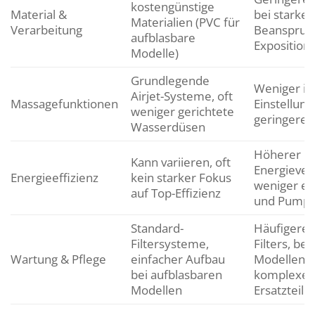
kostengünstige
Material &
bei starker
Materialien (PVC für
Verarbeitung
Beanspruc
aufblasbare
Exposition
Modelle)
Grundlegende
Weniger ind
Airjet-Systeme, oft
Massagefunktionen
Einstellung
weniger gerichtete
geringere I
Wasserdüsen
Höherer
Kann variieren, oft
Energiever
Energieeffizienz
kein starker Fokus
weniger eff
auf Top-Effizienz
und Pump
Standard-
Häufigere 
Filtersysteme,
Filters, bei
Wartung & Pflege
einfacher Aufbau
Modellen ev
bei aufblasbaren
komplexer
Modellen
Ersatzteilb