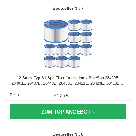
7
12 Stück Typ S1 Spa-Filter für alle Intex PureSpa 28429E,
28403E, 28407E, 28443E, 28453E, 28421E, 28423E, 28413E ...
44,35 €
ZUM TOP ANGEBOT »
8