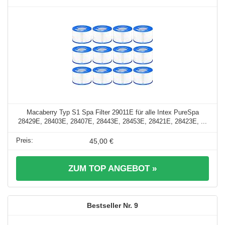
Macaberry Typ S1 Spa Filter 29011E für alle Intex PureSpa
28429E, 28403E, 28407E, 28443E, 28453E, 28421E, 28423E, ...
45,00 €
ZUM TOP ANGEBOT »
9