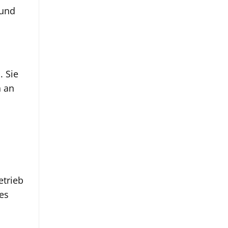
 und
. Sie
n an
etrieb
es