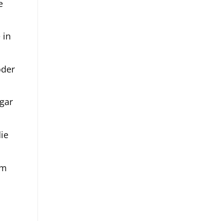
e
 in
oder
gar
ie
em