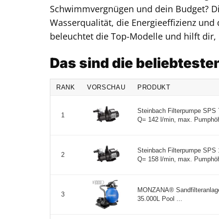
Schwimmvergnügen und dein Budget? Die 
Wasserqualität, die Energieeffizienz und
beleuchtet die Top-Modelle und hilft dir
Das sind die beliebtest
RANK
VORSCHAU
PRODUKT
Steinbach Filterpumpe SPS 
1
Q= 142 l/min, max. Pumphöh
Steinbach Filterpumpe SPS 
2
Q= 158 l/min, max. Pumphöh
MONZANA® Sandfilteranlage
3
35.000L Pool ...