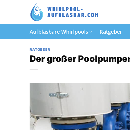
Zum
Inhalt
springen
Aufblasbare Whirlpools
Ratgeber
RATGEBER
Der großer Poolpumpen 