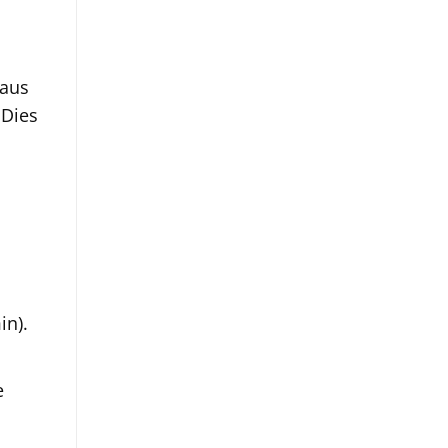
 aus
 Dies
in).
e