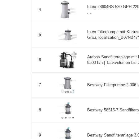
Intex 28604BS 530 GPH 220-
4
...
Intex Filterpumpe mit Kartusc
5
Grau, localization_B07NB47Y
Arebos Sandfilteranlage mit 
6
9500 L/h | Tankvolumen bis z
Bestway Filterpumpe 2.006 l/
7
Bestway 58515-7 Sandfilterp
8
Bestway Sandfilteranlage 3.0
9