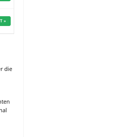
T »
r die
mten
mal