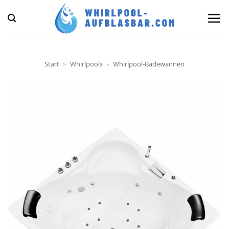
Zum
Inhalt
springen
Start
»
Whirlpools
»
Whirlpool-Badewannen