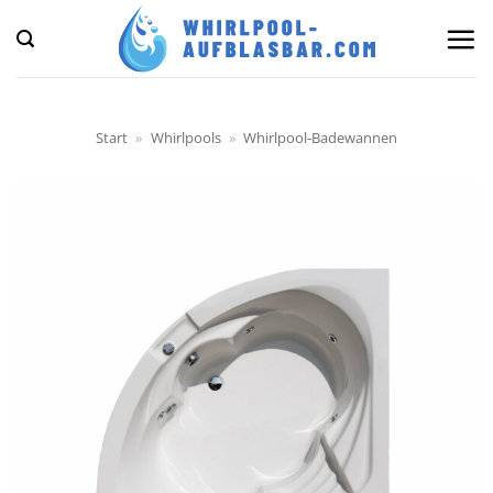
Zum
Inhalt
springen
Start
»
Whirlpools
»
Whirlpool-Badewannen