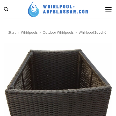
Zum
Inhalt
springen
Start
»
Whirlpools
»
Outdoor Whirlpools
»
Whirlpool Zubehör