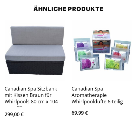
ÄHNLICHE PRODUKTE
Canadian Spa Sitzbank
Canadian Spa
mit Kissen Braun für
Aromatherapie
Whirlpools 80 cm x 104
Whirlpooldüfte 6-teilig
cm x 52 cm
69,99
€
299,00
€