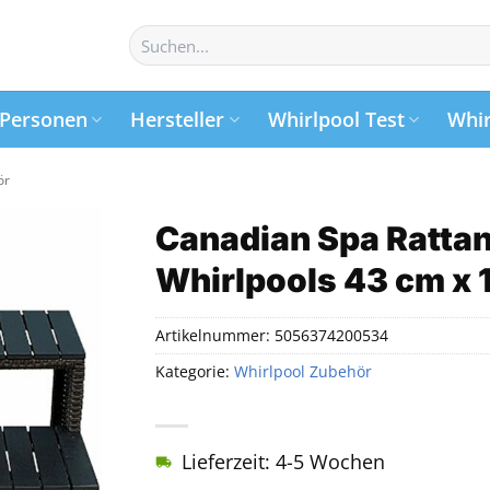
Suchen
nach:
Personen
Hersteller
Whirlpool Test
Whir
ör
Canadian Spa Rattan
Whirlpools 43 cm x 
Artikelnummer:
5056374200534
Kategorie:
Whirlpool Zubehör
Lieferzeit: 4-5 Wochen