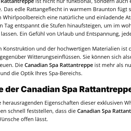
 Rattantreppe
ist nicht nur funktional, sondern auch
e. Das edle Rattangeflecht in warmem Braunton fügt
m Whirlpoolbereich eine natürliche und einladende Atm
n Tag entspannt die Stufen hinaufsteigen, um im woh
lassen. Ein Gefühl von Urlaub und Entspannung, jed
 Konstruktion und der hochwertigen Materialien ist 
gegenüber Witterungseinflüssen. Sie können sich also
freuen. Die
Canadian Spa Rattantreppe
ist mehr als nur
und die Optik Ihres Spa-Bereichs.
le der Canadian Spa Rattantreppe
e herausragenden Eigenschaften dieser exklusiven Wh
n schnell feststellen, dass die
Canadian Spa Rattan
Wünsche offen lässt.