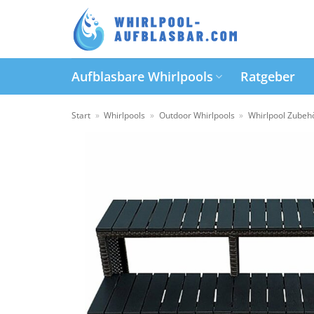
Zum
Inhalt
springen
Aufblasbare Whirlpools
Ratgeber
Start
»
Whirlpools
»
Outdoor Whirlpools
»
Whirlpool Zubeh