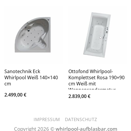
Sanotechnik Eck
Ottofond Whirlpool-
Whirlpool Weiß 140×140
Komplettset Rosa 190×90
cm
cm Weiß mit
Wannenrandarmatur
2.499,00
€
S2000
2.839,00
€
IMPRESSUM
DATENSCHUTZ
Copyright 2026 ©
whirlpool-aufblasbar.com