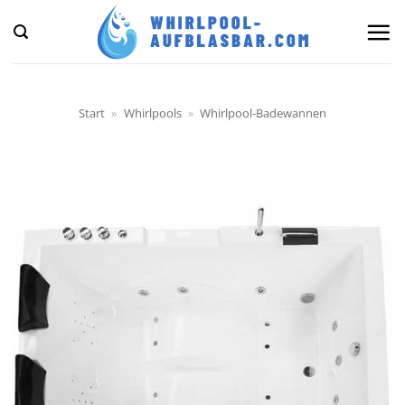
Zum
Inhalt
springen
Start
»
Whirlpools
»
Whirlpool-Badewannen