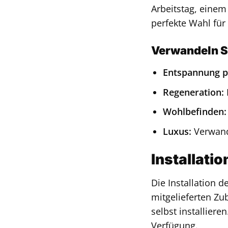
Arbeitstag, einem
perfekte Wahl für
Verwandeln S
Entspannung p
Regeneration:
Wohlbefinden:
Luxus:
Verwande
Installati
Die Installation d
mitgelieferten Z
selbst installier
Verfügung.