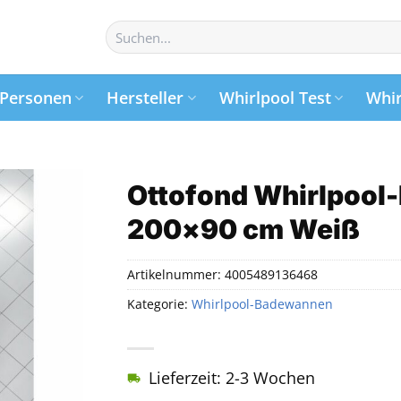
Suchen
nach:
Personen
Hersteller
Whirlpool Test
Whir
Ottofond Whirlpool
200×90 cm Weiß
Artikelnummer:
4005489136468
Kategorie:
Whirlpool-Badewannen
Lieferzeit: 2-3 Wochen