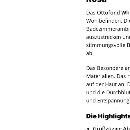
Das
Ottofond Whi
Wohlbefinden. Die
Badezimmerambien
auszustrecken und
stimmungsvolle B
ab.
Das Besondere an 
Materialien. Das 
auf der Haut an. 
und die Durchblu
und Entspannung 
Die Highlight
Großzügige A