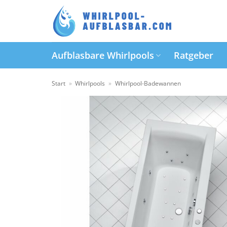
Zum
Inhalt
springen
Aufblasbare Whirlpools
Ratgeber
Start
»
Whirlpools
»
Whirlpool-Badewannen