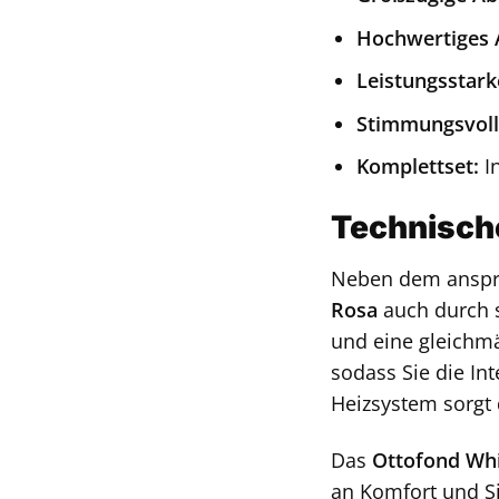
Hochwertiges A
Leistungsstark
Stimmungsvoll
Komplettset:
In
Technische
Neben dem anspr
Rosa
auch durch s
und eine gleichmä
sodass Sie die In
Heizsystem sorgt
Das
Ottofond Whi
an Komfort und Si