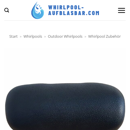
Zum
Inhalt
springen
Start
»
Whirlpools
»
Outdoor Whirlpools
»
Whirlpool Zubehör