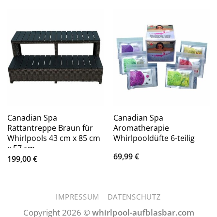
Canadian Spa
Canadian Spa
Rattantreppe Braun für
Aromatherapie
Whirlpools 43 cm x 85 cm
Whirlpooldüfte 6-teilig
x 57 cm
69,99
€
199,00
€
IMPRESSUM
DATENSCHUTZ
Copyright 2026 ©
whirlpool-aufblasbar.com